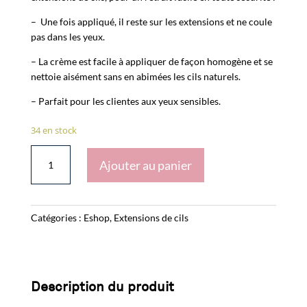
– Une fois appliqué, il reste sur les extensions et ne coule
pas dans les yeux.
– La crème est facile à appliquer de façon homogène et se
nettoie aisément sans en abimées les cils naturels.
– Parfait pour les clien
tes
aux yeux sensibles
.
34 en stock
quantité
Ajouter au panier
de
REMOVER
CRÈME
DÉPOSE
Catégories :
Eshop
,
Extensions de cils
CILS
Description du produit